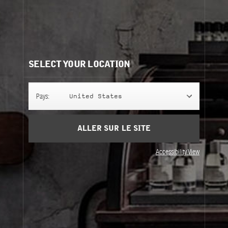
Ingrédients
afficher la liste
Besoin d'aide?
Contactez-nous
Nos recommandations:
SELECT YOUR LOCATION
Pays:
United States
ALLER SUR LE SITE
Accessibility View
YLANG 49
YLANG 49
50 ml
+ 3 formats
Eau de Parfum