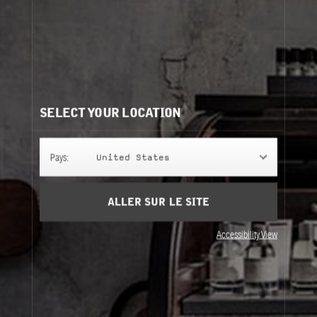
coulée à la main aux États-Unis (tout comme son
homologue plus grand, notre bougie en béton originale
Santal 26).
En savoir plus
Besoin d'aide?
Contactez-nous
Nos recommandations:
SELECT YOUR LOCATION
Pays:
United States
ALLER SUR LE SITE
Accessibility View
CANDLE DISCOVERY SET
CANDLE
DISCOVERY SET
3 x 56.6 g