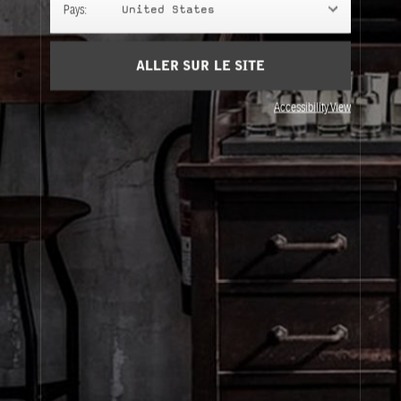
Pays:
United States
Ingrédients
afficher la liste
ALLER SUR LE SITE
Besoin d'aide?
Contactez-nous
Accessibility View
À propos de Le Labo
Service clients
Confidentialité et conditions d'utilisation
Visitez nos points de vente