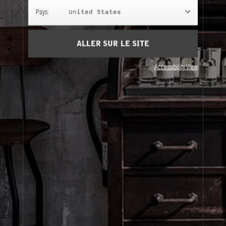
En savoir plus
Pays:
United States
Ingrédients
afficher la liste
ALLER SUR LE SITE
Besoin d'aide?
Contactez-nous
Accessibility View
À propos de Le Labo
Service clients
Confidentialité et conditions d'utilisation
Visitez nos points de vente