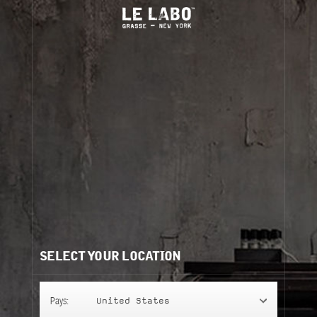
MON COMPTE
QUESTIONNAIRE DE PROUST
"La référence sur l'odorat la plus célèbre
appartient à Marcel Proust et sa ""Madeleine"
Choisissez votre fragrance
À propos de Le Labo
SELECT YOUR LOCATION
Service clients
Pays:
United States