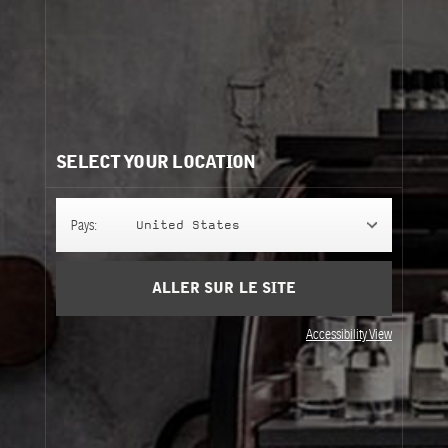
Ingrédients
afficher la liste
Besoin d'aide?
Contactez-nous
Nos recommandations:
SELECT YOUR LOCATION
Pays:
United States
ALLER SUR LE SITE
COFFRET POMMADE POUR LES MAINS ET LÈVRES
COFFRET POMMADE POUR L
Accessibility View
COFFRET
COFFRET
POMMADE POUR
POMMADE POUR
LES MAINS ET
LES MAINS ET
LÈVRES
LÈVRES
15 ml + 55ml
15 ml + 55ml