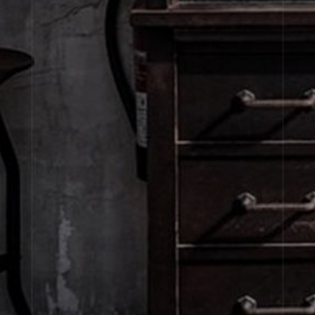
Hinoki & Unscented
Basil & Unscented
À propos de Le Labo
Service clients
Confidentialité et conditions d'utilisation
Visitez nos points de vente
United States