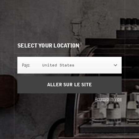
et sophistiqué est élaboré à partir des ingrédients les
plus raffinés, pour un résultat unique et inimitable.
En savoir plus
Besoin d'aide?
Contactez-nous
Nos recommandations:
SELECT YOUR LOCATION
Pays:
United States
ALLER SUR LE SITE
Accessibility View
SANTAL 26
SANTAL 26
SANTAL 26
SANTAL 26
1.2 kg
1.2 kg
Large Concrete Candle
Large White Concrete
Candle