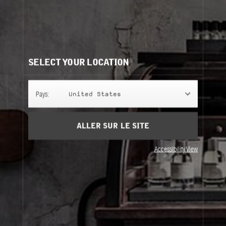
En savoir plus
Besoin d'aide?
Contactez-nous
Nos recommandations:
SELECT YOUR LOCATION
Pays:
United States
ALLER SUR LE SITE
Accessibility View
PETIT GRAIN 21
PETIT GRAIN 21
PETIT GRAIN 21
PETIT GRAIN 21
245 g
100 ml
Classic Candle
Home Fragrance