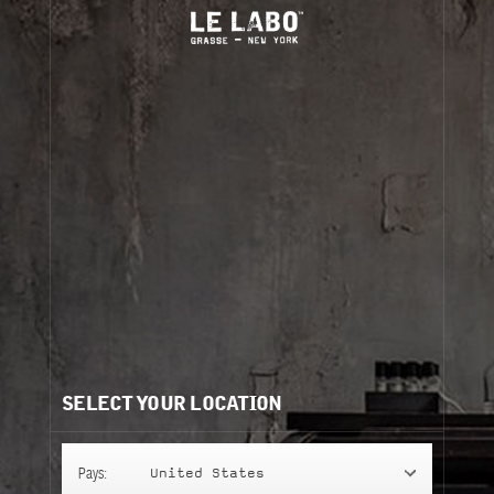
EMBALLAGE CADEAU
QUELLES SONT LES OPTIONS DE CADEAUX
DISPONIBLES DANS MA RÉGION ?
COMMENT SÉLECTIONNER LES OPTIONS DE CADEAU
POUR MA COMMANDE ?
PUIS-JE AJOUTER UN MESSAGE POUR LE CADEAU
?
SELECT YOUR LOCATION
PUIS-JE AJOUTER UNE OPTION CADEAU APRÈS
AVOIR PASSÉ MA COMMANDE ?
Pays:
United States