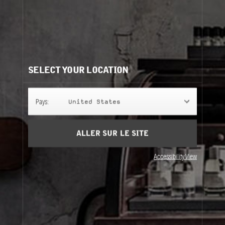
état de calme absolu pour contempler de nouveaux
horizons. (Ambitieux, n’est-ce-pas ?)
En savoir plus
Besoin d'aide?
Contactez-nous
Nos recommandations:
SELECT YOUR LOCATION
Pays:
United States
ALLER SUR LE SITE
Accessibility View
ENCENS 9
ENCENS 9
245 g
Classic Candle