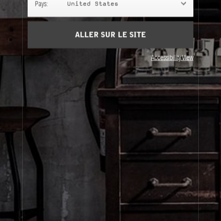
Pays:
United States
Ingrédients
afficher la liste
ALLER SUR LE SITE
Besoin d'aide?
Contactez-nous
Accessibility View
À propos de Le Labo
Service clients
Confidentialité et conditions d'utilisation
Visitez nos points de vente