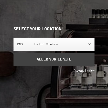
Ingrédients
afficher la liste
Besoin d'aide?
Contactez-nous
Nos recommandations:
SELECT YOUR LOCATION
Pays:
United States
ALLER SUR LE SITE
Accessibility View
ANOTHER 13
TRAVEL TUBE
ANOTHER 13
TRAVEL TUBE
50 ml
+ 3 formats
for 10ml eau de parfum
Eau de Parfum
Case