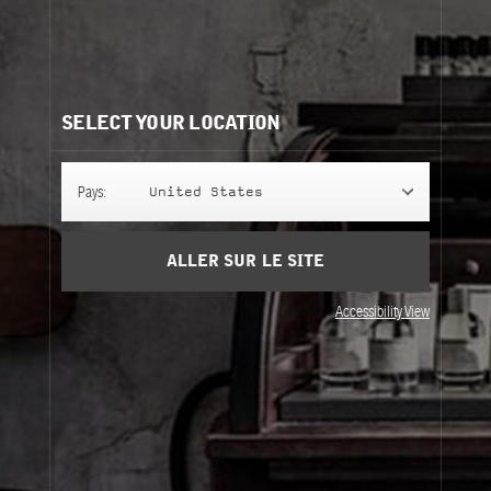
Besoin d'aide?
Contactez-nous
Nos recommandations:
SELECT YOUR LOCATION
Pays:
United States
ALLER SUR LE SITE
Accessibility View
DISCOVERY SET
ANOTHER 13
DISCOVERY SET
ANOTHER 13
3 x 30 ml
55 ml
Perfuming Hand Cream
Perfuming Hand Cream