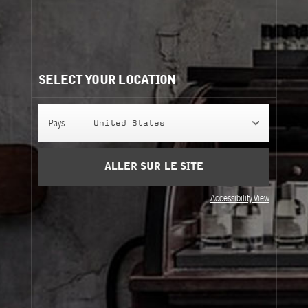
Besoin d'aide?
Contactez-nous
Nos recommandations:
SELECT YOUR LOCATION
Pays:
United States
ALLER SUR LE SITE
POMMADE POUR LES MAINS
SAVON MAINS
Accessibility View
POMMADE POUR
SAVON MAINS
LES MAINS
250 ml
Hinoki
100 ml
Hinoki