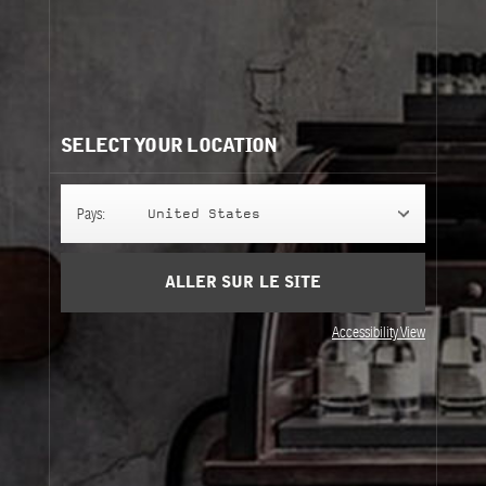
Ingrédients
afficher la liste
Besoin d'aide?
Contactez-nous
Nos recommandations:
SELECT YOUR LOCATION
Pays:
United States
ALLER SUR LE SITE
Accessibility View
BERGAMOTE 22
BERGAMOTE 22
BERGAMOTE 22
237 ml
237 ml
Perfuming Body Lotion
Perfuming Shower Gel