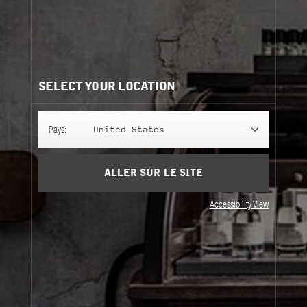
Ingrédients
afficher la liste
Besoin d'aide?
Contactez-nous
Nos recommandations:
SELECT YOUR LOCATION
Pays:
United States
ALLER SUR LE SITE
Accessibility View
CRÈME À RASER
CRÈME VISAGE
CRÈME À RASER
CRÈME VISAGE
120 ml
60 ml
Grooming
Grooming